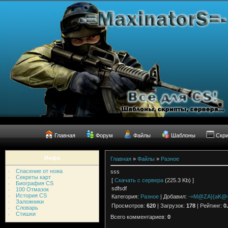
Главная
Форум
Файлы
Шаблоны
Скр
Инфа
Главная
»
Файлы
»
Разное
Спасение от ножа
sss
Секреты карт
[
Скачать с сервера
(225.3 Kb) ]
Биография CS
sdfsdf
100 Отмазок
История CS
Категория
:
Разное
|
Добавил
:
-=M@ZA}{aK@
Заложники
Просмотров
:
620
|
Загрузок
:
178
|
Рейтинг
:
0
Словарь
Стишки
Всего комментариев
:
0