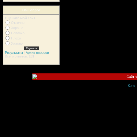
Наш опрос
Оцените мой сайт
Отлично
Хорошо
Неплохо
Плохо
Ужасно
Результаты
|
Архив опросов
Всего ответов:
181
Сайт 
Конст