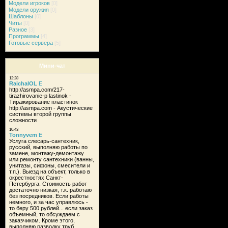
Модели игроков
[0]
Модели оружия
[0]
Шаблоны
[0]
Читы
[0]
Разное
[3]
Программы
[4]
Готовые сервера
[5]
Мини-чат