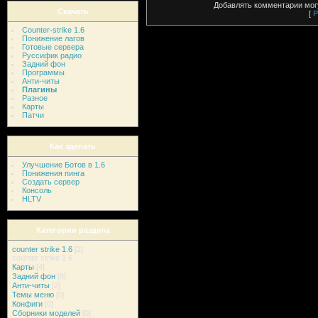
Добавлять комментарии могу
Скачать
[
Р
Counter-strike 1.6
Понижение лагов
Готовые сервера
Руссифик радио
Задний фон
Программы
Анти-читы
Плагины
Разное
Карты
Патчи
Как зделать
Улучшение Ботов в 1.6
Понижения пинга
Создать сервер
Консоль
HLTV
Категории раздела
counter strike 1.6
[2]
counter strike 1.6
Карты
[4]
Задний фон
[8]
Анти-читы
[2]
Темы меню
[0]
Конфиги
[0]
Сборники моделей
[0]