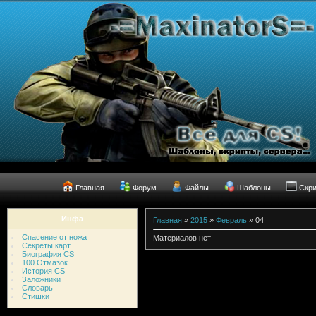
Главная
Форум
Файлы
Шаблоны
Скр
Инфа
Главная
»
2015
»
Февраль
»
04
Спасение от ножа
Материалов нет
Секреты карт
Биография CS
100 Отмазок
История CS
Заложники
Словарь
Стишки