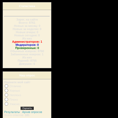
Статистика
Зарег. на сайте
Всего: 8761
Новых за месяц: 0
Новых за неделю: 0
Новых вчера: 0
Новых сегодня: 0
Из них
Администраторов: 1
Модераторов: 0
Проверенных: 0
Обычных юзеров: 8760
Забаненных юзеров: 1
Из них
Парней: 8755
Девушек: 6
Наш опрос
Оцените мой сайт
Отлично
Хорошо
Неплохо
Плохо
Ужасно
Результаты
|
Архив опросов
Всего ответов:
181