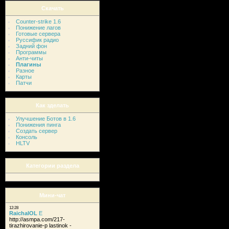
Скачать
Counter-strike 1.6
Понижение лагов
Готовые сервера
Руссифик радио
Задний фон
Программы
Анти-читы
Плагины
Разное
Карты
Патчи
Как зделать
Улучшение Ботов в 1.6
Понижения пинга
Создать сервер
Консоль
HLTV
Категории раздела
Мини-чат