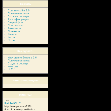
Скачать
Counter-strike 1.6
Понижение лагов
Готовые сервера
Руссифик радио
Задний фон
Программы
Анти-читы
Плагины
Разное
Карты
Патчи
Как зделать
Улучшение Ботов в 1.6
Понижения пинга
Создать сервер
Консоль
HLTV
Категории раздела
Мини-чат