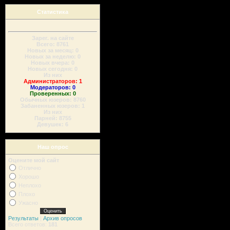
Статистика
Зарег. на сайте
Всего: 8761
Новых за месяц: 0
Новых за неделю: 0
Новых вчера: 0
Новых сегодня: 0
Из них
Администраторов: 1
Модераторов: 0
Проверенных: 0
Обычных юзеров: 8760
Забаненных юзеров: 1
Из них
Парней: 8755
Девушек: 6
Наш опрос
Оцените мой сайт
Отлично
Хорошо
Неплохо
Плохо
Ужасно
Результаты
|
Архив опросов
Всего ответов:
181