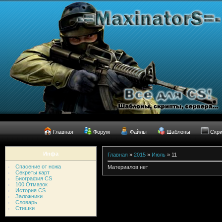
Главная
Форум
Файлы
Шаблоны
Скр
Инфа
Главная
»
2015
»
Июль
»
11
Спасение от ножа
Материалов нет
Секреты карт
Биография CS
100 Отмазок
История CS
Заложники
Словарь
Стишки