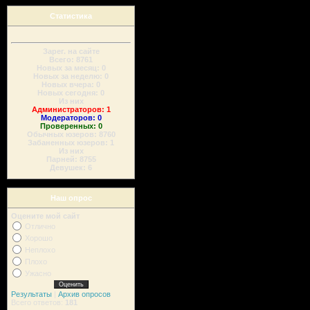
Статистика
Зарег. на сайте
Всего: 8761
Новых за месяц: 0
Новых за неделю: 0
Новых вчера: 0
Новых сегодня: 0
Из них
Администраторов: 1
Модераторов: 0
Проверенных: 0
Обычных юзеров: 8760
Забаненных юзеров: 1
Из них
Парней: 8755
Девушек: 6
Наш опрос
Оцените мой сайт
Отлично
Хорошо
Неплохо
Плохо
Ужасно
Результаты
|
Архив опросов
Всего ответов:
181