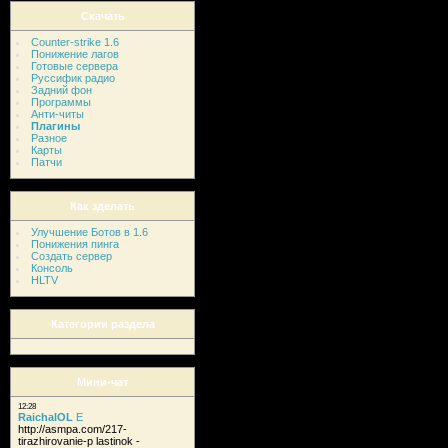
Скачать
Counter-strike 1.6
Понижение лагов
Готовые сервера
Руссифик радио
Задний фон
Программы
Анти-читы
Плагины
Разное
Карты
Патчи
Как зделать
Улучшение Ботов в 1.6
Понижения пинга
Создать сервер
Консоль
HLTV
Категории раздела
Мини-чат