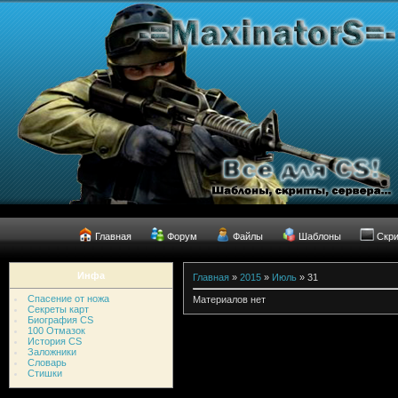
Главная
Форум
Файлы
Шаблоны
Скр
Инфа
Главная
»
2015
»
Июль
»
31
Спасение от ножа
Материалов нет
Секреты карт
Биография CS
100 Отмазок
История CS
Заложники
Словарь
Стишки