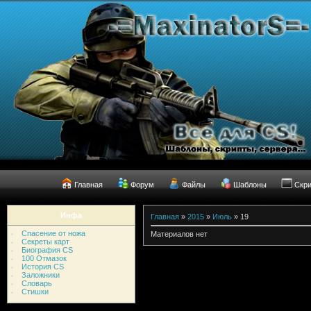
Главная
Форум
Файлы
Шаблоны
Скр
Инфа
Главная
»
2015
»
Июль
»
19
Спасение от ножа
Материалов нет
Секреты карт
Биография CS
100 Отмазок
История CS
Заложники
Словарь
Стишки