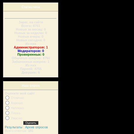
Статистика
Зарег. на сайте
Всего: 8761
Новых за месяц: 0
Новых за неделю: 0
Новых вчера: 0
Новых сегодня: 0
Из них
Администраторов: 1
Модераторов: 0
Проверенных: 0
Обычных юзеров: 8760
Забаненных юзеров: 1
Из них
Парней: 8755
Девушек: 6
Наш опрос
Оцените мой сайт
Отлично
Хорошо
Неплохо
Плохо
Ужасно
Результаты
|
Архив опросов
Всего ответов:
181