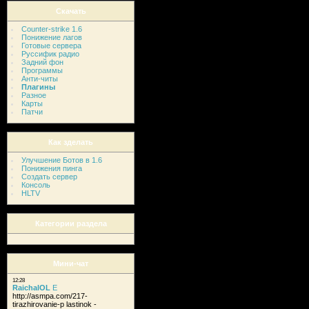
Скачать
Counter-strike 1.6
Понижение лагов
Готовые сервера
Руссифик радио
Задний фон
Программы
Анти-читы
Плагины
Разное
Карты
Патчи
Как зделать
Улучшение Ботов в 1.6
Понижения пинга
Создать сервер
Консоль
HLTV
Категории раздела
Мини-чат